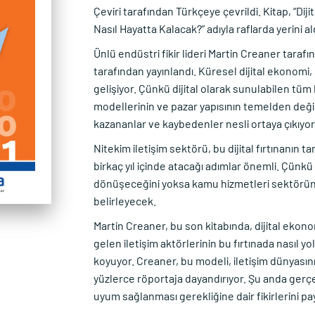
Çeviri tarafından Türkçeye çevrildi. Kitap, “D
Nasıl Hayatta Kalacak?” adıyla raflarda yerini al
Ünlü endüstri fikir lideri Martin Creaner tarafı
tarafından yayınlandı. Küresel dijital ekonomi, 
gelişiyor. Çünkü dijital olarak sunulabilen tüm
modellerinin ve pazar yapısının temelden değiş
kazananlar ve kaybedenler nesli ortaya çıkıyor
Nitekim iletişim sektörü, bu dijital fırtınanın 
birkaç yıl içinde atacağı adımlar önemli. Çünkü 
dönüşeceğini yoksa kamu hizmetleri sektörünü
belirleyecek.
Martin Creaner, bu son kitabında, dijital ekono
gelen iletişim aktörlerinin bu fırtınada nasıl yol
koyuyor. Creaner, bu modeli, iletişim dünyasının 
yüzlerce röportaja dayandırıyor. Şu anda gerçe
uyum sağlanması gerekliğine dair fikirlerini pay