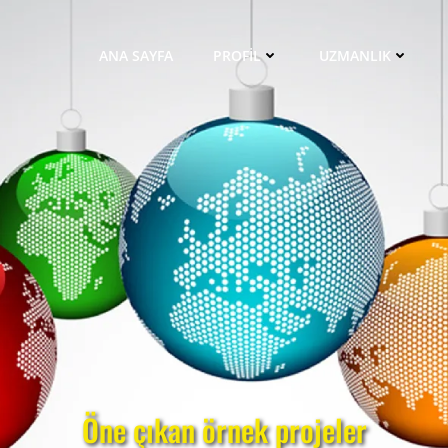
ANA SAYFA
PROFİL
UZMANLIK
Öne çıkan örnek projeler