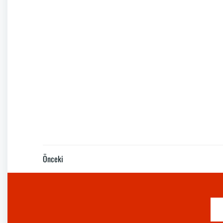
Post
Önceki
navigation