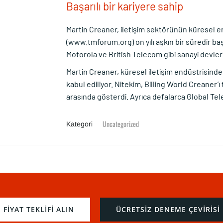
Başarılı bir kariyere sahip
Martin Creaner, iletişim sektörünün küresel 
(www.tmforum.org) on yılı aşkın bir süredir ba
Motorola ve British Telecom gibi sanayi devleri
Martin Creaner, küresel iletişim endüstrisinde
kabul ediliyor. Nitekim, Billing World Creaner’ı 
arasında gösterdi. Ayrıca defalarca Global Tele
Uncategorized
Kategori
Post
navigation
FIYAT TEKLIFI ALIN
ÜCRETSIZ DENEME ÇEVIRISI