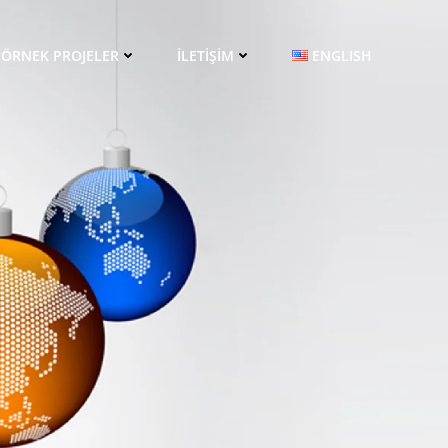
ÖRNEK PROJELER
İLETIŞIM
ENGLISH