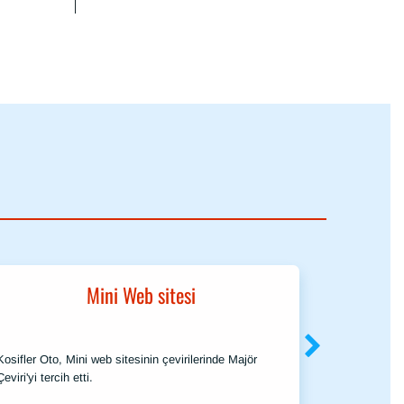
Mini Web sitesi
The 
Kosifler Oto, Mini web sitesinin çevirilerinde Majör
The Economi
Çeviri'yi tercih etti.
Dünya" özel 
tarafından y